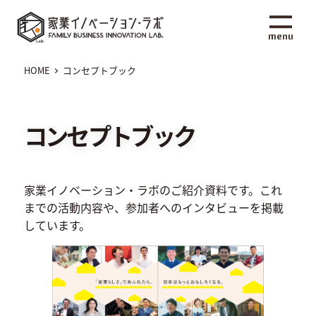
メ
家業イノベーション・ラボ
イ
menu
ン
コ
HOME
コンセプトブック
ン
テ
ン
コンセプトブック
ツ
へ
移
家業イノベーション・ラボのご紹介資料です。これ
動
までの活動内容や、参加者へのインタビューを掲載
しています。