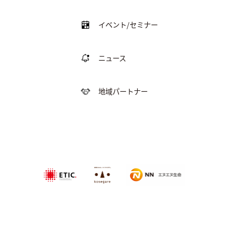
イベント/セミナー
ニュース
地域パートナー
特定非営利活動法
NPO法人農家
エヌエヌ生命保険株式会社
人エティック
のこせがれネ
ットワーク