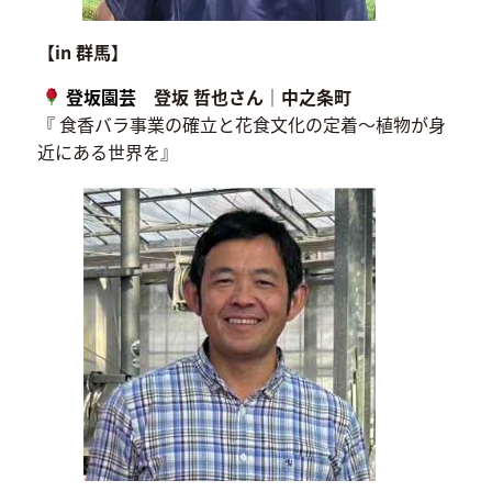
【in 群馬】
登坂園芸
登坂 哲也さん｜中之条町
『 食香バラ事業の確立と花食文化の定着〜植物が身
近にある世界を』