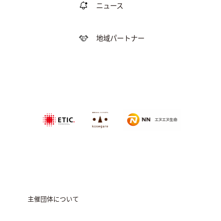
ニュース
地域パートナー
特定非営利活動法
NPO法人農家
エヌエヌ生命保険株式会社
人エティック
のこせがれネ
ットワーク
主催団体について