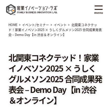
メ
家業イノベーション・ラボ
イ
menu
ン
コ
HOME
イベント/セミナー
イベント
北関東コネクテッ
ン
ド！家業イノベソン2025 × うしくグルメソン2025 合同成果発表
会 – Demo Day【in 渋谷＆オンライン】
テ
ン
ツ
北関東コネクテッド！家業
へ
移
イノベソン2025 × うしく
動
グルメソン2025 合同成果発
表会 – Demo Day【in 渋谷
＆オンライン】