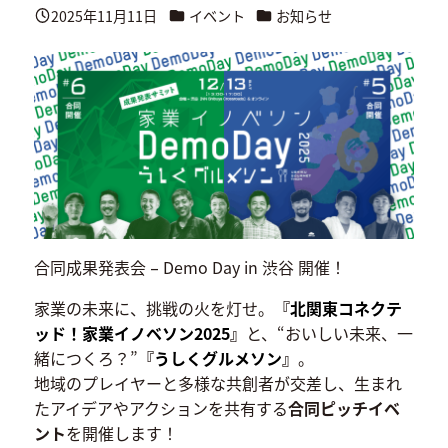
カテゴリー
カテゴリー
2025年11月11日
イベント
お知らせ
投稿日
合同成果発表会 – Demo Day in 渋谷 開催！
家業の未来に、挑戦の火を灯せ。
『
北関東コネクテ
ッド！家業イノベソン2025
』
と、“おいしい未来、一
緒につくろ？”
『
うしくグルメソン
』
。
地域のプレイヤーと多様な共創者が交差し、生まれ
たアイデアやアクションを共有する
合同ピッチイベ
ント
を開催します！