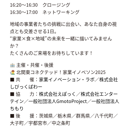
16:20〜16:30 クロージング
16:30〜17:00 ネットワーキング
地域の事業者たちの挑戦に出会い、あなた自身の視
点とも交差させる1日。
“家業×食×地域”の未来を一緒に描いてみません
か？
たくさんのご来場をお待ちしています！
主催・共催・後援
北関東コネクテッド！家業イノベソン2025
■ 共 催：
家業イノベーション・ラボ
／
株式会社
しびっくぱわー
■ 協 力：
株式会社えぽっく
／
株式会社エンター
テイン
／
一般社団法人GmotoProject
／
一般社団法人
ちもり
■ 後 援：茨城県／栃木県／群馬県／八千代町／
大子町／宇都宮市／中之条町