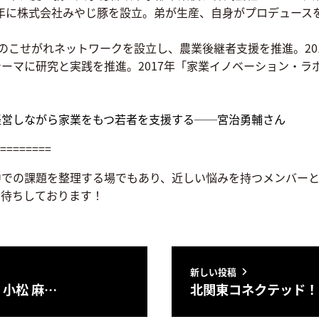
06年に株式会社みやじ豚を設立。弟が生産、自身がプロデュー
農家のこせがれネットワークを設立し、農業後継者支援を推進。20
ーマに研究と実践を推進。2017年「家業イノベーション・ラ
経営しながら家業をもつ若者を支援する──宮治勇輔さん
========
中での課題を整理する場でもあり、近しい悩みを持つメンバーと
お待ちしております！
新しい投稿
 小松 麻…
北関東コネクテッド！家