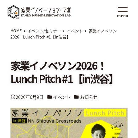
メ
家業イノベーション・ラボ
イ
menu
ン
コ
HOME
イベント/セミナー
イベント
家業イノベソン
ン
2026！Lunch Pitch #1【in渋谷】
テ
ン
ツ
家業イノベソン2026！
へ
Lunch Pitch #1【in渋谷】
移
動
カテゴリー
カテゴリー
2026年6月9日
イベント
お知らせ
投稿日