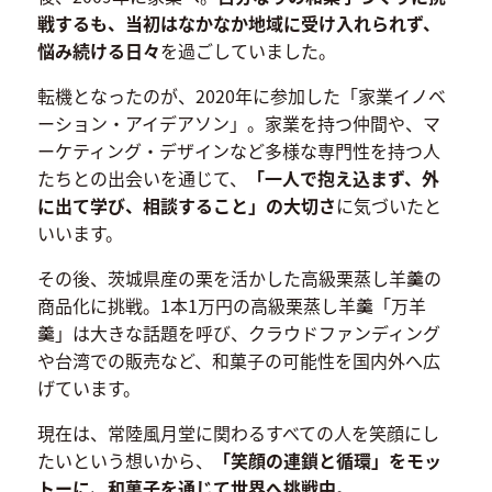
戦するも、当初はなかなか地域に受け入れられず、
悩み続ける日々
を過ごしていました。
転機となったのが、2020年に参加した「家業イノベ
ーション・アイデアソン」。家業を持つ仲間や、マ
ーケティング・デザインなど多様な専門性を持つ人
たちとの出会いを通じて、
「一人で抱え込まず、外
に出て学び、相談すること」の大切さ
に気づいたと
いいます。
その後、茨城県産の栗を活かした高級栗蒸し羊羹の
商品化に挑戦。1本1万円の高級栗蒸し羊羹「万羊
羹」は大きな話題を呼び、クラウドファンディング
や台湾での販売など、和菓子の可能性を国内外へ広
げています。
現在は、常陸風月堂に関わるすべての人を笑顔にし
たいという想いから、
「笑顔の連鎖と循環」をモッ
トーに、和菓子を通じて世界へ挑戦中
。