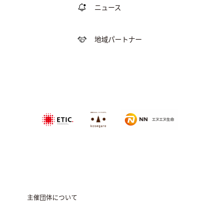
ニュース
地域パートナー
特定非営利活動法
NPO法人農家
エヌエヌ生命保険株式会社
人エティック
のこせがれネ
ットワーク
主催団体について