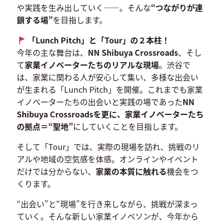
や実践を生み出していく——。そんな
“つながりが連
鎖する場”
を目指します。
「Lunch Pitch」と「Tour」の２本柱！
今年の主な舞台は、
NN Shibuya Crossroads
、そし
て
家業イノベーターたちのリアルな現場
。渋谷で
は、家業に関わる人が安心して集い、多様な出会い
が生まれる「Lunch Pitch」を開催。これまでも家業
イノベーターたちの出会いと実践の場であった
NN
Shibuya Crossroadsを更に、家業イノベーターたち
の拠点＝“聖地”
にしていくことを目指します。
そして「Tour」では、実際の現場を訪れ、挑戦のリ
アルや地域の空気感を体感。オンラインやイベント
だけでは分からない、
家業の本質に触れる
機会をつ
くります。
“出会い”と“現場”を行き来しながら、挑戦が深まっ
ていく。そんな新しい家業イノベソンが、今年から