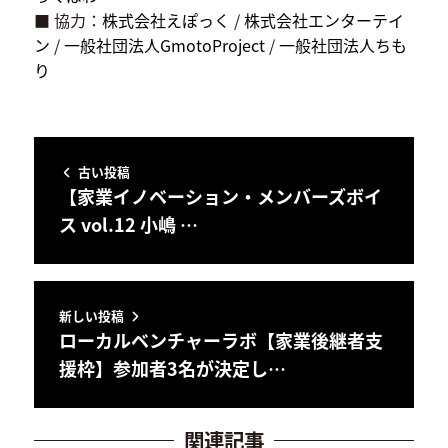
■ 協力：
株式会社えぽっく
/
株式会社エンターテイ
ン
/
一般社団法人GmotoProject
/
一般社団法人ちも
り
古い投稿
【家業イノベーション・メンバーズボイ
ス vol.12 小嶋 …
新しい投稿
ローカルベンチャーラボ【家業後継者支
援枠】参加者3名が決定し…
関連記事