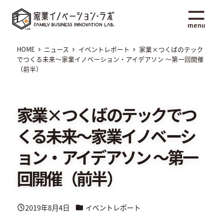
メ
家業イノベーション・ラボ
イ
menu
ン
コ
HOME
ニュース
イベントレポート
家業×つくばのテック
ン
でつくる未来～家業イノベーション・アイデアソン ～第一回開催
（前半）
テ
ン
ツ
家業×つくばのテックでつ
へ
移
くる未来～家業イノベーシ
動
ョン・アイデアソン ～第一
回開催（前半）
カテゴリー
2019年8月4日
イベントレポート
投稿日