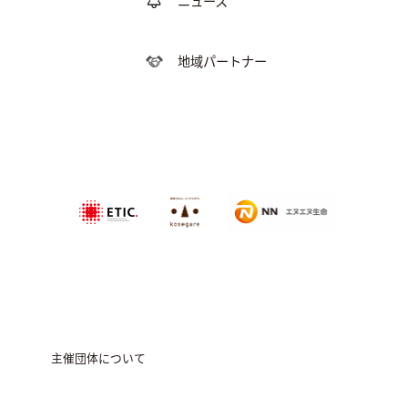
ニュース
地域パートナー
特定非営利活動法
NPO法人農家
エヌエヌ生命保険株式会社
人エティック
のこせがれネ
ットワーク
主催団体について