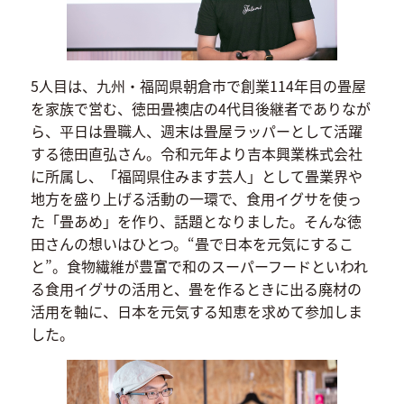
5人目は、九州・福岡県朝倉市で創業114年目の畳屋
を家族で営む、徳田畳襖店の4代目後継者でありなが
ら、平日は畳職人、週末は畳屋ラッパーとして活躍
する徳田直弘さん。令和元年より吉本興業株式会社
に所属し、「福岡県住みます芸人」として畳業界や
地方を盛り上げる活動の一環で、食用イグサを使っ
た「畳あめ」を作り、話題となりました。そんな徳
田さんの想いはひとつ。“畳で日本を元気にするこ
と”。食物繊維が豊富で和のスーパーフードといわれ
る食用イグサの活用と、畳を作るときに出る廃材の
活用を軸に、日本を元気する知恵を求めて参加しま
した。