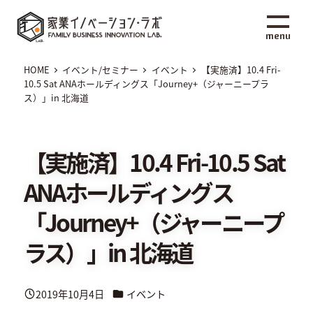
メ
家業イノベーション・ラボ
イ
menu
ン
コ
HOME
イベント/セミナー
イベント
【実施済】10.4 Fri-
ン
10.5 Sat ANAホールディングス「Journey+（ジャーニープラ
ス）」in 北海道
テ
ン
ツ
【実施済】10.4 Fri-10.5 Sat
へ
移
ANAホールディングス
動
「Journey+（ジャーニープ
ラス）」in 北海道
カテゴリー
2019年10月4日
イベント
投稿日