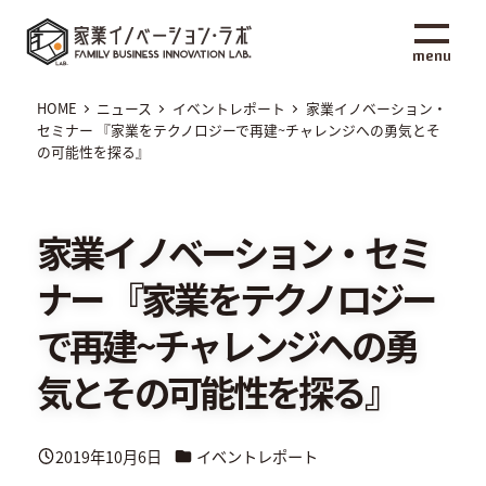
メ
家業イノベーション・ラボ
イ
menu
ン
コ
HOME
ニュース
イベントレポート
家業イノベーション・
ン
セミナー 『家業をテクノロジーで再建~チャレンジへの勇気とそ
の可能性を探る』
テ
ン
ツ
家業イノベーション・セミ
へ
移
ナー 『家業をテクノロジー
動
で再建~チャレンジへの勇
気とその可能性を探る』
カテゴリー
2019年10月6日
イベントレポート
投稿日