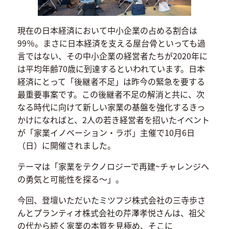
現在の日本経済において中小企業の占める割合は
99％。まさに日本経済を支える屋台骨といっても過
言ではない、その中小企業の経営者たちが2020年に
は平均年齢70歳に到達するといわれています。日本
経済にとって「後継者不足」は昨今の緊急を要する
最重要事案です。この後継者不足の解消と共に、次
なる時代に向けて新しい家業の基盤を強化するきっ
かけになればと、2人の若き経営者を招いたイベント
が「家業イノベーション・ラボ」主催で10月6日
（日）に開催されました。
テーマは「家業をテクノロジーで再建~チャレンジへ
の勇気と可能性を探る～」。
今回、登壇いただいたミツフジ株式会社の三寺歩さ
んとプランティオ株式会社の芹澤孝悦さんは、祖父
の代から続く家業の本質を見極め、そこに