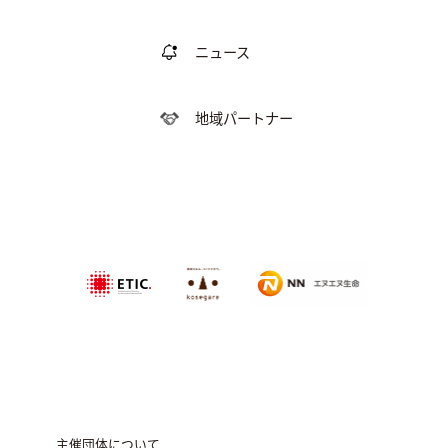
ニュース
地域パートナー
特定非営利活動法
NPO法人農家
エヌエヌ生命保険株式会社
人エティック
のこせがれネ
ットワーク
主催団体について