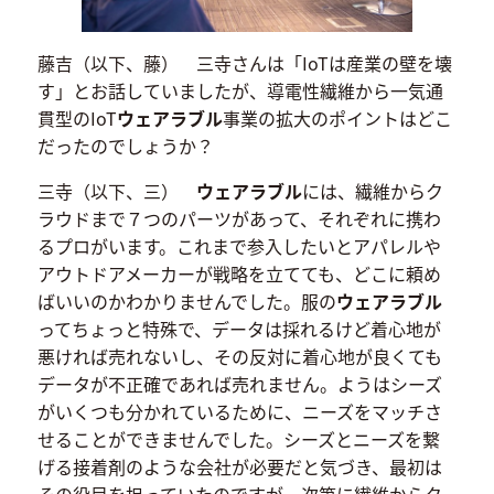
藤吉（以下、藤） 三寺さんは「IoTは産業の壁を壊
す」とお話していましたが、導電性繊維から一気通
貫型のIoT
ウェアラブル
事業の拡大のポイントはどこ
だったのでしょうか？
三寺（以下、三）
ウェアラブル
には、繊維からク
ラウドまで７つのパーツがあって、それぞれに携わ
るプロがいます。これまで参入したいとアパレルや
アウトドアメーカーが戦略を立てても、どこに頼め
ばいいのかわかりませんでした。服の
ウェアラブル
ってちょっと特殊で、データは採れるけど着心地が
悪ければ売れないし、その反対に着心地が良くても
データが不正確であれば売れません。ようはシーズ
がいくつも分かれているために、ニーズをマッチさ
せることができませんでした。シーズとニーズを繋
げる接着剤のような会社が必要だと気づき、最初は
その役目を担っていたのですが、次第に繊維からク