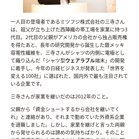
一人目の登壇者であるミツフジ株式会社の三寺さん
は、祖父が立ち上げた西陣織の帯工場を家業に持つ3
代目。2代目の父親がアメリカの会社から独占販売権
を得たあと、長年の研究開発から誕生した銀メッキ
導電性繊維を、三寺さんがシャツの内側に電極とし
て織り込んだ「シャツ型
ウェアラブル
端末」の開発
に着手し、今年の日経ビジネスが発表した「世界を
変える100社」に選ばれた、国内外で最も注目されて
いる企業です。
三寺さんが家業を継いだのは2012年のこと。
父親から「資金ショートするから会社を継いでく
れ」と連絡があり、それまで勤めていた外資系企業
を退職しました。しかし、家業を継げと言った両親
から発せられるのは諦めの気持ちばかり。そのこと