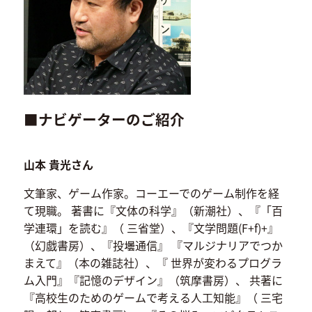
■ナビゲーターのご紹介
山本 貴光さん
文筆家、ゲーム作家。コーエーでのゲーム制作を経
て現職。 著書に『文体の科学』（新潮社）、『「百
学連環」を読む』（ 三省堂）、『文学問題(F+f)+』
（幻戯書房）、『投壜通信』 『マルジナリアでつか
まえて』（本の雑誌社）、『 世界が変わるプログラ
ム入門』『記憶のデザイン』（筑摩書房）、 共著に
『高校生のためのゲームで考える人工知能』（ 三宅