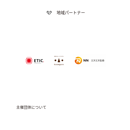
地域パートナー
特定非営利活動法
NPO法人農家
エヌエヌ生命保険株式会社
人エティック
のこせがれネ
ットワーク
主催団体について