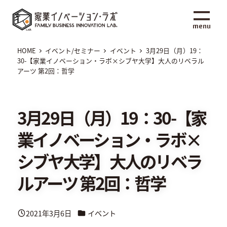
メ
家業イノベーション・ラボ
イ
menu
ン
コ
HOME
イベント/セミナー
イベント
3月29日（月）19：
ン
30-【家業イノベーション・ラボ×シブヤ大学】大人のリベラル
アーツ 第2回：哲学
テ
ン
ツ
3月29日（月）19：30-【家
へ
移
業イノベーション・ラボ×
動
シブヤ大学】大人のリベラ
ルアーツ 第2回：哲学
カテゴリー
2021年3月6日
イベント
投稿日