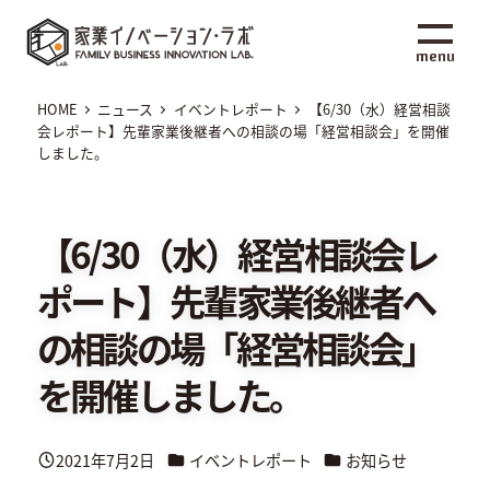
メ
家業イノベーション・ラボ
イ
menu
ン
コ
HOME
ニュース
イベントレポート
【6/30（水）経営相談
ン
会レポート】先輩家業後継者への相談の場「経営相談会」を開催
しました。
テ
ン
ツ
【6/30（水）経営相談会レ
へ
移
ポート】先輩家業後継者へ
動
の相談の場「経営相談会」
を開催しました。
カテゴリー
カテゴリー
2021年7月2日
イベントレポート
お知らせ
投稿日