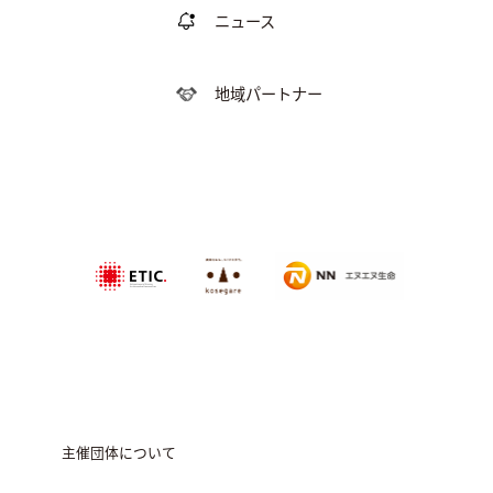
ニュース
地域パートナー
特定非営利活動法
NPO法人農家
エヌエヌ生命保険株式会社
人エティック
のこせがれネ
ットワーク
主催団体について