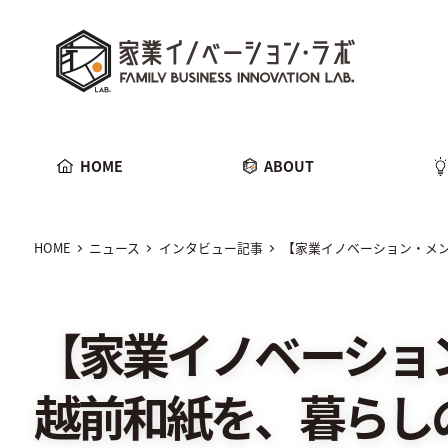
メ
家業イノベーション・ラボ
イ
ン
コ
ン
テ
HOME
ABOUT
ン
ツ
へ
移
HOME
ニュース
インタビュー記事
【家業イノベーション・メン
動
【家業イノベーション・
越前和紙を、暮らし