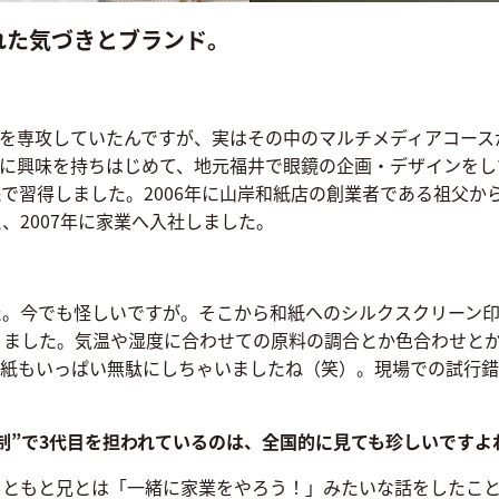
れた気づきとブランド。
攻していたんですが、実はその中のマルチメディアコースが面白くて。
事に興味を持ちはじめて、地元福井で眼鏡の企画・デザインをし
践で習得しました。2006年に山岸和紙店の創業者である祖父
、2007年に家業へ入社しました。
た。今でも怪しいですが。そこから和紙へのシルクスクリーン
りました。気温や湿度に合わせての原料の調合とか色合わせと
和紙もいっぱい無駄にしちゃいましたね（笑）。現場での試行錯
制”で3代目を担われているのは、全国的に見ても珍しいですよ
もともと兄とは「一緒に家業をやろう！」みたいな話をしたこと