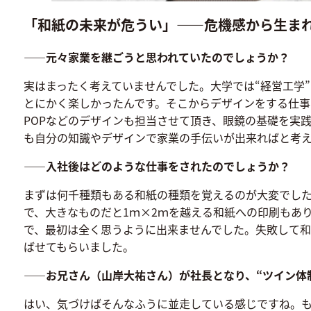
「和紙の未来が危うい」——危機感から生ま
――元々家業を継ごうと思われていたのでしょうか？
実はまったく考えていませんでした。大学では“経営工学”を専
とにかく楽しかったんです。そこからデザインをする仕
POPなどのデザインも担当させて頂き、眼鏡の基礎を実
も自分の知識やデザインで家業の手伝いが出来ればと考え
――入社後はどのような仕事をされたのでしょうか？
まずは何千種類もある和紙の種類を覚えるのが大変でし
で、大きなものだと1ｍ×2ｍを越える和紙への印刷もあ
で、最初は全く思うように出来ませんでした。失敗して
ばせてもらいました。
――お兄さん（山岸大祐さん）が社長となり、“ツイン体
はい、気づけばそんなふうに並走している感じですね。