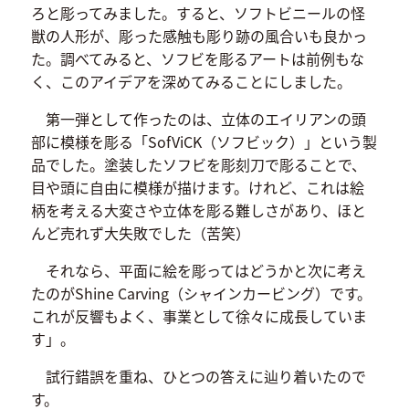
ろと彫ってみました。すると、ソフトビニールの怪
獣の人形が、彫った感触も彫り跡の風合いも良かっ
た。調べてみると、ソフビを彫るアートは前例もな
く、このアイデアを深めてみることにしました。
第一弾として作ったのは、立体のエイリアンの頭
部に模様を彫る「SofViCK（ソフビック）」という製
品でした。塗装したソフビを彫刻刀で彫ることで、
目や頭に自由に模様が描けます。けれど、これは絵
柄を考える大変さや立体を彫る難しさがあり、ほと
んど売れず大失敗でした（苦笑）
それなら、平面に絵を彫ってはどうかと次に考え
たのがShine Carving（シャインカービング）です。
これが反響もよく、事業として徐々に成長していま
す」。
試行錯誤を重ね、ひとつの答えに辿り着いたので
す。