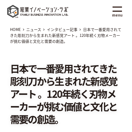
メ
家業イノベーション・ラボ
イ
menu
ン
コ
HOME
ニュース
インタビュー記事
日本で一番愛用されて
ン
きた彫刻刀から生まれた新感覚アート 。120年続く刃物メーカー
が挑む価値と文化と需要の創造。
テ
ン
ツ
日本で一番愛用されてきた
へ
移
彫刻刀から生まれた新感覚
動
アート 。120年続く刃物メ
ーカーが挑む価値と文化と
需要の創造。