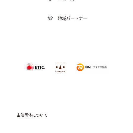
地域パートナー
特定非営利活動法
NPO法人農家
エヌエヌ生命保険株式会社
人エティック
のこせがれネ
ットワーク
主催団体について