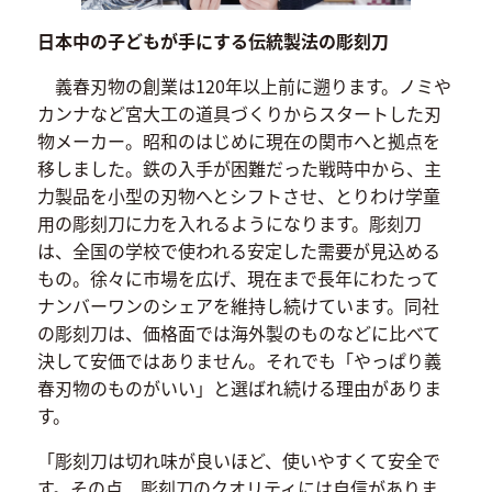
日本中の子どもが手にする伝統製法の彫刻刀
義春刃物の創業は120年以上前に遡ります。ノミや
カンナなど宮大工の道具づくりからスタートした刃
物メーカー。昭和のはじめに現在の関市へと拠点を
移しました。鉄の入手が困難だった戦時中から、主
力製品を小型の刃物へとシフトさせ、とりわけ学童
用の彫刻刀に力を入れるようになります。彫刻刀
は、全国の学校で使われる安定した需要が見込める
もの。徐々に市場を広げ、現在まで長年にわたって
ナンバーワンのシェアを維持し続けています。同社
の彫刻刀は、価格面では海外製のものなどに比べて
決して安価ではありません。それでも「やっぱり義
春刃物のものがいい」と選ばれ続ける理由がありま
す。
「彫刻刀は切れ味が良いほど、使いやすくて安全で
す。その点、彫刻刀のクオリティには自信がありま