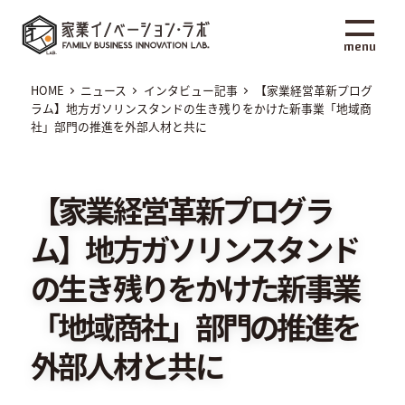
メ
家業イノベーション・ラボ
イ
menu
ン
コ
HOME
ニュース
インタビュー記事
【家業経営革新プログ
ン
ラム】地方ガソリンスタンドの生き残りをかけた新事業「地域商
社」部門の推進を外部人材と共に
テ
ン
ツ
【家業経営革新プログラ
へ
移
ム】地方ガソリンスタンド
動
の生き残りをかけた新事業
「地域商社」部門の推進を
外部人材と共に