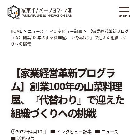
メ
家業イノベーション・ラボ
イ
menu
ン
コ
HOME
ニュース
インタビュー記事
【家業経営革新プログ
ン
ラム】創業100年の山菜料理屋、『代替わり』で迎えた組織づく
りへの挑戦
テ
ン
ツ
【家業経営革新プログラ
へ
移
ム】創業100年の山菜料理
動
屋、『代替わり』で迎えた
組織づくりへの挑戦
カテゴリー
カテゴリー
2022年4月19日
インタビュー記事
ニュース
投稿日
カテゴリー
活動報告